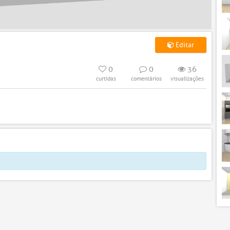
Editar
0
0
36
curtidas
comentários
visualizações