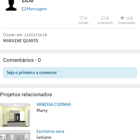
Elcio
Mensagem
0
0
129
curtidas
comentários
visualizações
Criado em:
14/03/2016
MARILENE QUARTO
Comentários -
0
Seja o primeiro a comentar
Projetos relacionados
VANESSA COZINHA
Marry
Escritório obra
Leiliane