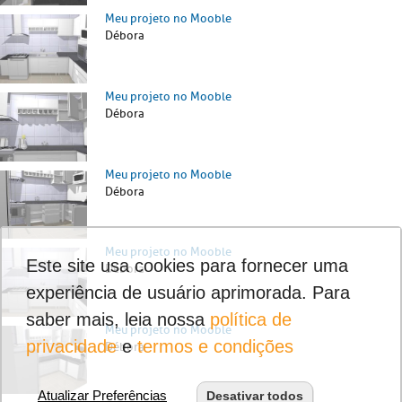
Meu projeto no Mooble
Débora
Meu projeto no Mooble
Débora
Meu projeto no Mooble
Débora
Meu projeto no Mooble
Este site usa cookies para fornecer uma
Débora
experiência de usuário aprimorada. Para
saber mais, leia nossa
política de
Meu projeto no Mooble
privacidade
e
termos e condições
Débora
Atualizar Preferências
Desativar todos