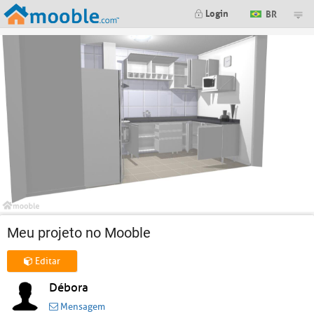
Login
BR
Meu projeto no Mooble
Editar
Débora
Mensagem