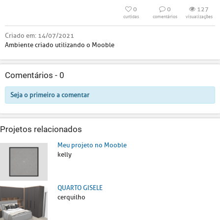
0
0
127
curtidas
comentários
visualizações
Criado em:
14/07/2021
Ambiente criado utilizando o Mooble
Comentários -
0
Seja o primeiro a comentar
Projetos relacionados
Meu projeto no Mooble
kelly
QUARTO GISELE
cerquilho