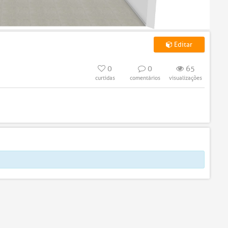
Editar
0
0
65
curtidas
comentários
visualizações