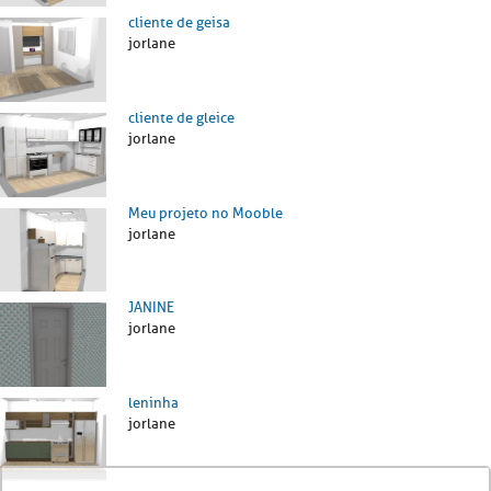
cliente de geisa
jorlane
cliente de gleice
jorlane
Meu projeto no Mooble
jorlane
JANINE
jorlane
leninha
jorlane