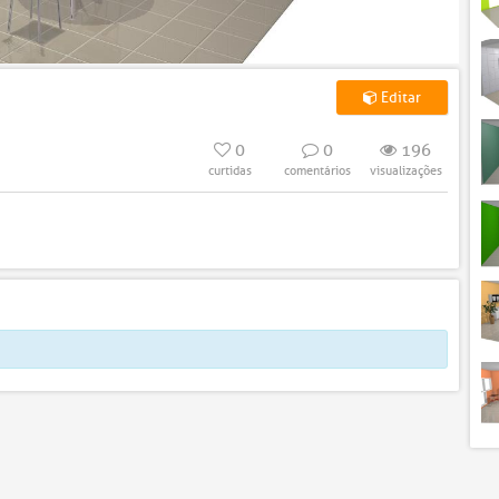
Editar
0
0
196
curtidas
comentários
visualizações