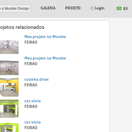
GALERIA
PROJETO
Login
BR
e o Mooble Design
rojetos relacionados
Meu projeto no Mooble
FEIRAO
Meu projeto no Mooble
FEIRAO
cozinha dirlei
FEIRAO
coz silvia
FEIRAO
coz silvia
FEIRAO