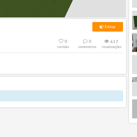
Editar
0
0
417
curtidas
comentários
visualizações