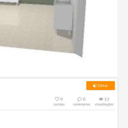
Editar
0
0
57
curtidas
comentários
visualizações