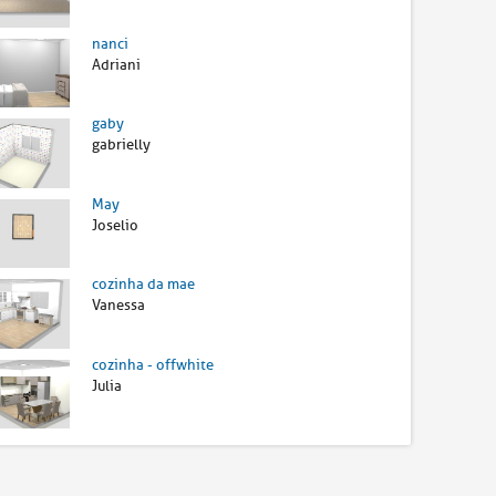
nanci
Adriani
gaby
gabrielly
May
Joselio
cozinha da mae
Vanessa
cozinha - offwhite
Julia