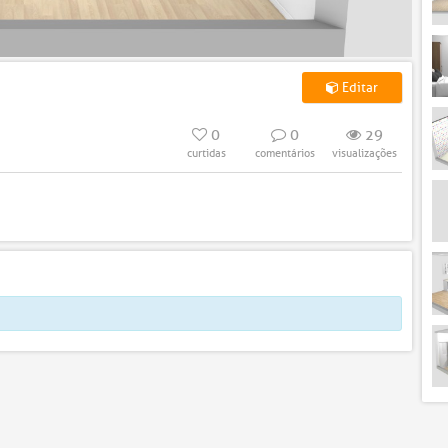
Editar
0
0
29
curtidas
comentários
visualizações