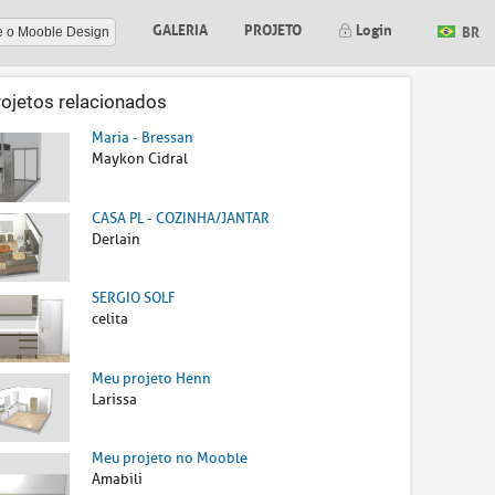
GALERIA
PROJETO
Login
BR
e o Mooble Design
rojetos relacionados
Maria - Bressan
Maykon Cidral
CASA PL - COZINHA/JANTAR
Derlain
SERGIO SOLF
celita
Meu projeto Henn
Larissa
Meu projeto no Mooble
Amabili