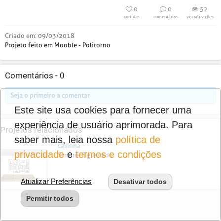
0
0
52
curtidas
comentários
visualizações
Criado em:
09/03/2018
Projeto feito em Mooble - Politorno
Comentários -
0
Seja o primeiro a comentar
Este site usa cookies para fornecer uma
experiência de usuário aprimorada. Para
Projetos relacionados
saber mais, leia nossa
política de
casinha
privacidade
e
termos e condições
Simone Figueiredo
Atualizar Preferências
Desativar todos
Permitir todos