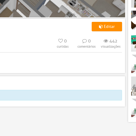
Editar
0
0
442
curtidas
comentários
visualizações