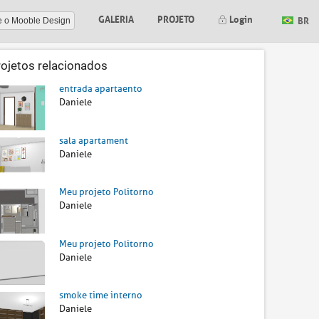
GALERIA
PROJETO
Login
BR
e o Mooble Design
rojetos relacionados
entrada apartaento
Daniele
sala apartament
Daniele
Meu projeto Politorno
Daniele
Meu projeto Politorno
Daniele
smoke time interno
Daniele