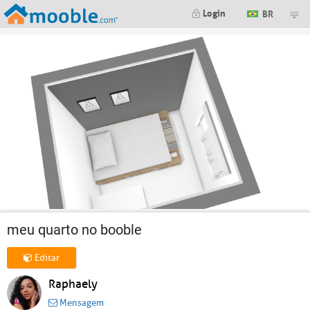
Login
BR
meu quarto no booble
Editar
Raphaely
Mensagem