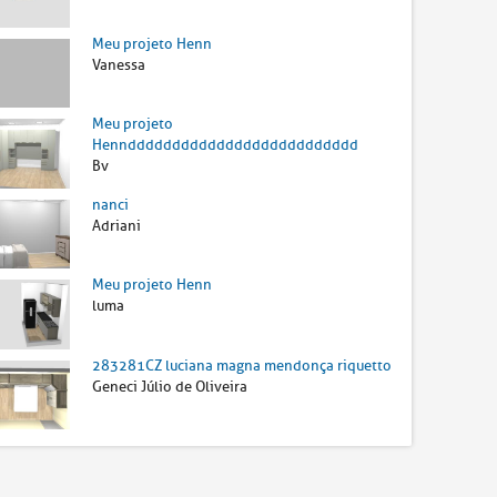
Meu projeto Henn
Vanessa
Meu projeto
Henndddddddddddddddddddddddddd
Bv
nanci
Adriani
Meu projeto Henn
luma
283281CZ luciana magna mendonça riquetto
Geneci Júlio de Oliveira