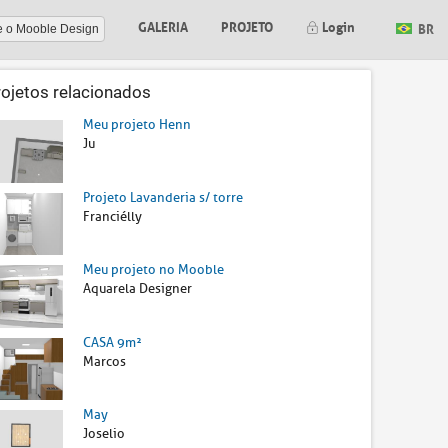
GALERIA
PROJETO
Login
BR
e o Mooble Design
rojetos relacionados
Meu projeto Henn
Ju
Projeto Lavanderia s/ torre
Franciélly
Meu projeto no Mooble
Aquarela Designer
CASA 9m²
Marcos
May
Joselio