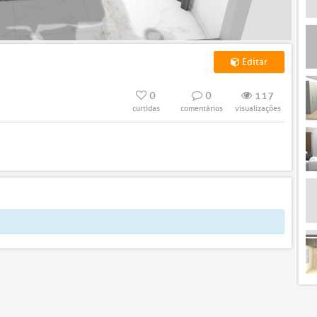
Editar
0
0
117
curtidas
comentários
visualizações