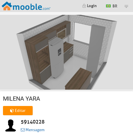
Login
BR
MILENA YARA
Editar
59140228
Mensagem