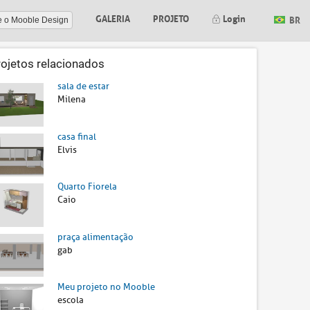
GALERIA
PROJETO
Login
BR
e o Mooble Design
rojetos relacionados
sala de estar
Milena
casa final
Elvis
Quarto Fiorela
Caio
praça alimentação
gab
Meu projeto no Mooble
escola