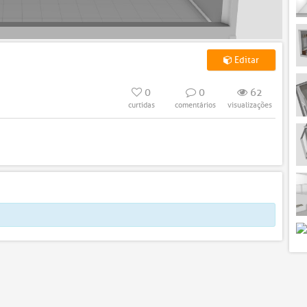
Editar
0
0
62
curtidas
comentários
visualizações