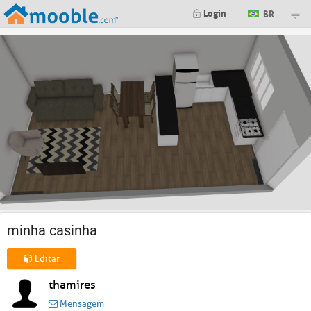
Login
BR
minha casinha
Editar
thamires
Mensagem