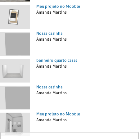
Meu projeto no Mooble
Amanda Martins
Nossa casinha
Amanda Martins
banheiro quarto casal
Amanda Martins
Nossa casinha
Amanda Martins
Meu projeto no Mooble
Amanda Martins