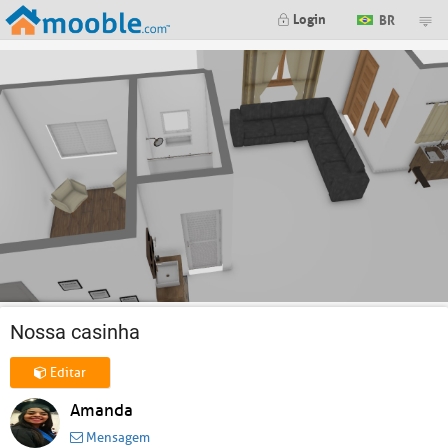
Login
BR
Nossa casinha
Editar
Amanda
Mensagem