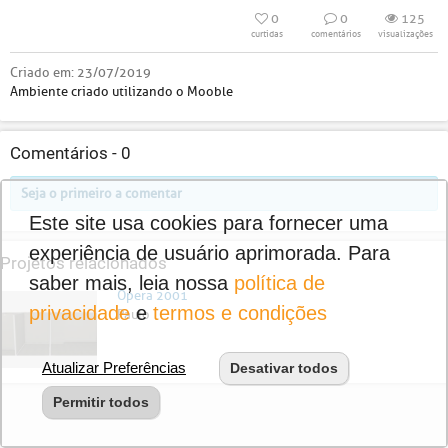
0
0
125
curtidas
comentários
visualizações
Criado em:
23/07/2019
Ambiente criado utilizando o Mooble
Comentários -
0
Seja o primeiro a comentar
Este site usa cookies para fornecer uma
experiência de usuário aprimorada. Para
Projetos relacionados
saber mais, leia nossa
política de
Opera 2001
privacidade
e
termos e condições
Paulo
Atualizar Preferências
Desativar todos
Permitir todos