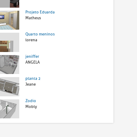
Projeto Eduarda
Matheus
Quarto meninos
lorena
jeniffer
ANGELA
planta 2
Jeane
Zodio
Mobly