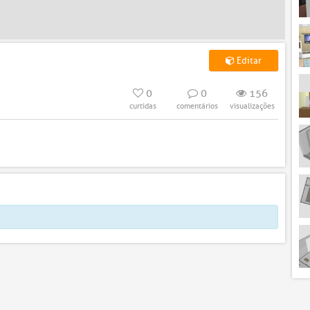
Editar
0
0
156
curtidas
comentários
visualizações