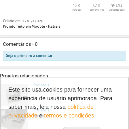
0
0
131
curtidas
comentários
visualizações
Criado em:
22/07/2020
Projeto feito em Mooble - Itatiaia
Comentários -
0
Seja o primeiro a comentar
Projetos relacionados
Projeto 1
Este site usa cookies para fornecer uma
Alexandre
experiência de usuário aprimorada. Para
saber mais, leia nossa
política de
Projeto 2
privacidade
e
termos e condições
Alexandre