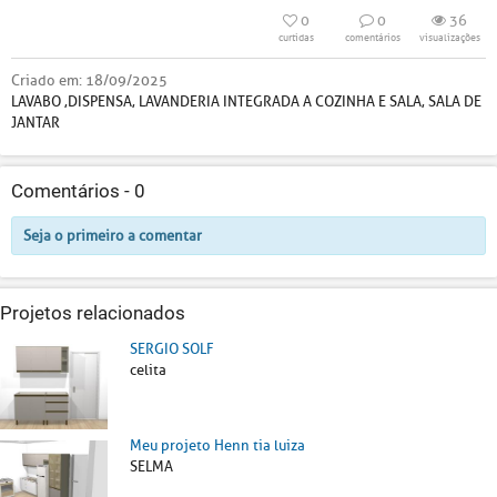
0
0
36
curtidas
comentários
visualizações
Criado em:
18/09/2025
LAVABO ,DISPENSA, LAVANDERIA INTEGRADA A COZINHA E SALA, SALA DE
JANTAR
Comentários -
0
Seja o primeiro a comentar
Projetos relacionados
SERGIO SOLF
celita
Meu projeto Henn tia luiza
SELMA