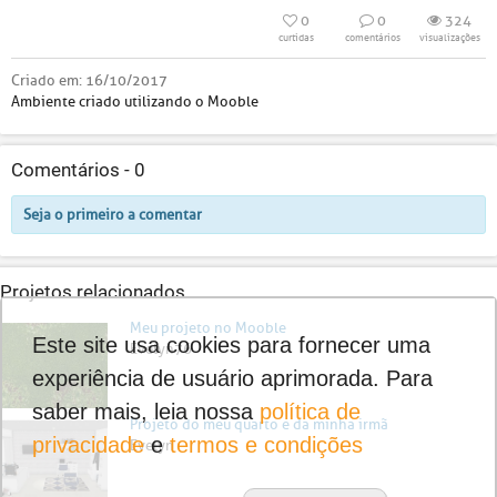
0
0
324
curtidas
comentários
visualizações
Criado em:
16/10/2017
Ambiente criado utilizando o Mooble
Comentários -
0
Seja o primeiro a comentar
Projetos relacionados
Meu projeto no Mooble
Este site usa cookies para fornecer uma
Evelyn76
experiência de usuário aprimorada. Para
saber mais, leia nossa
política de
Projeto do meu quarto e da minha irmã
privacidade
e
termos e condições
Evelyn