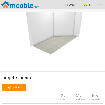
Login
BR
projeto juanita
Editar
0
0
98
curtidas
comentários
visualizações