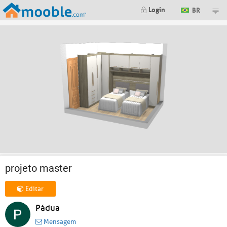
Login
BR
projeto master
Editar
Pádua
Mensagem