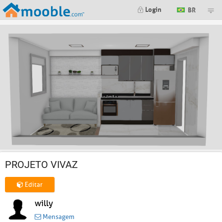
Login
BR
PROJETO VIVAZ
Editar
willy
Mensagem