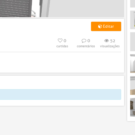
Editar
0
0
52
curtidas
comentários
visualizações