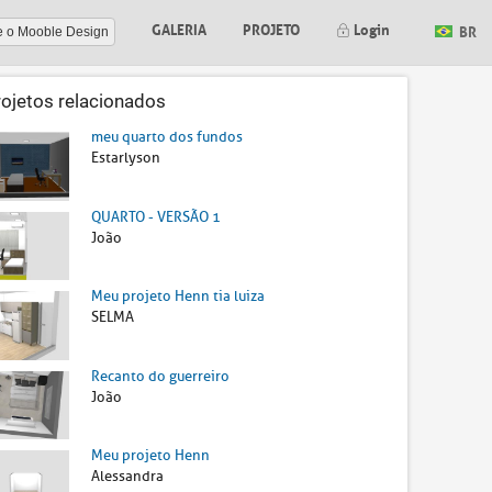
GALERIA
PROJETO
Login
BR
e o Mooble Design
rojetos relacionados
meu quarto dos fundos
Estarlyson
QUARTO - VERSÃO 1
João
Meu projeto Henn tia luiza
SELMA
Recanto do guerreiro
João
Meu projeto Henn
Alessandra