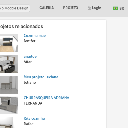
GALERIA
PROJETO
Login
BR
e o Mooble Design
rojetos relacionados
Cozinha mae
Jenifer
anailde
Allan
Meu projeto Luciane
Juliano
CHURRASQUEIRA ADRIANA
FERNANDA
Rita cozinha
Rafael