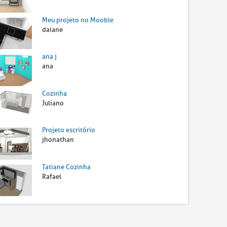
Meu projeto no Mooble
daiane
ana j
ana
Cozinha
Juliano
Projeto escritório
jhonathan
Tatiane Cozinha
Rafael