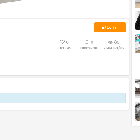
Editar
0
0
80
curtidas
comentários
visualizações