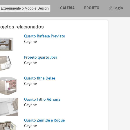
GALERIA
PROJETO
Login
Experimente o Mooble Design
rojetos relacionados
Quarto Rafaela Previato
Cayane
Projeto quarto Josi
Cayane
Quarto filha Deise
Cayane
Quarto Filho Adriana
Cayane
Quarto Zenilde e Roque
Cayane