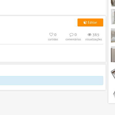
Editar
0
0
365
curtidas
comentários
visualizações