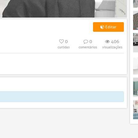
Editar
0
0
406
curtidas
comentários
visualizações