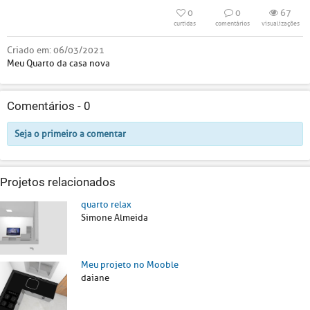
0
0
67
curtidas
comentários
visualizações
Criado em:
06/03/2021
Meu Quarto da casa nova
Comentários -
0
Seja o primeiro a comentar
Projetos relacionados
quarto relax
Simone Almeida
Meu projeto no Mooble
daiane