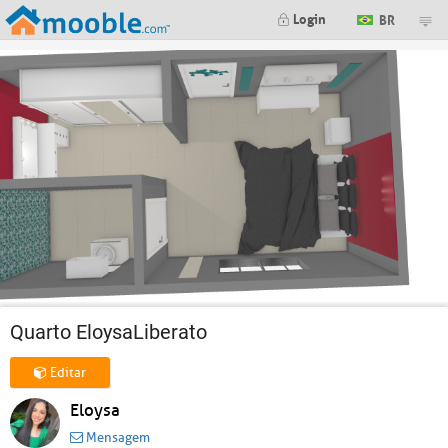
Login
BR
Quarto EloysaLiberato
Editar
Eloysa
Mensagem