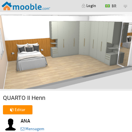
Login
BR
QUARTO II Henn
Editar
ANA
Mensagem