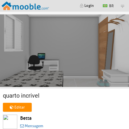
Login
BR
quarto incrivel
Editar
Betta
Mensagem