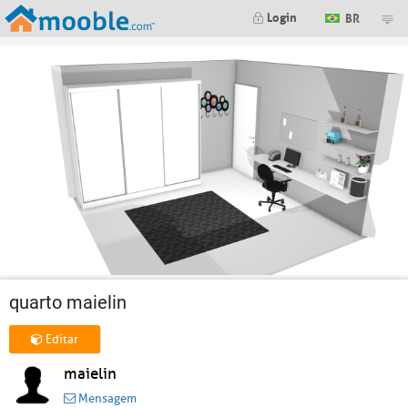
Login
BR
quarto maielin
Editar
maielin
Mensagem