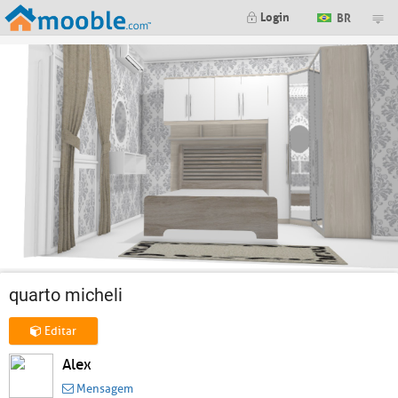
Login
BR
quarto micheli
Editar
Alex
Mensagem