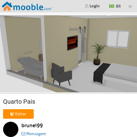
Login
BR
Quarto Pais
Editar
brunei99
Mensagem