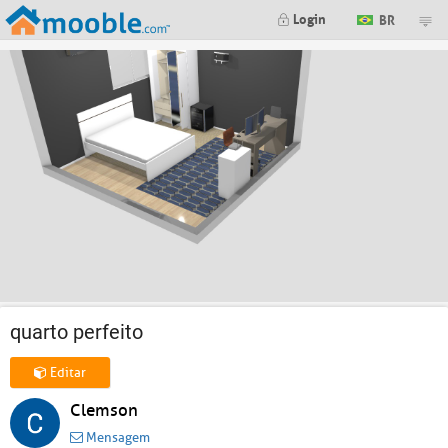
Login
BR
quarto perfeito
Editar
Clemson
Mensagem