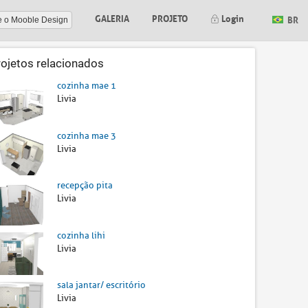
GALERIA
PROJETO
Login
BR
e o Mooble Design
rojetos relacionados
cozinha mae 1
Livia
cozinha mae 3
Livia
recepção pita
Livia
cozinha lihi
Livia
sala jantar/ escritório
Livia