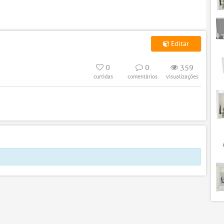
Editar
0
0
359
curtidas
comentários
visualizações