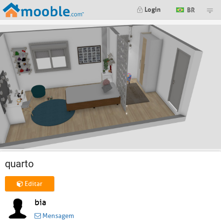
Login
BR
quarto
Editar
bia
Mensagem