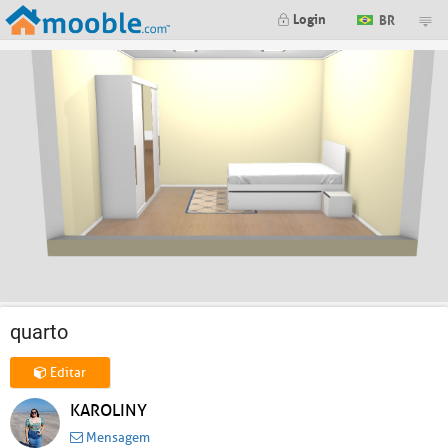
Login
BR
quarto
Editar
KAROLINY
Mensagem