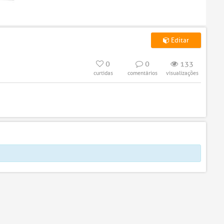
Editar
0
0
133
curtidas
comentários
visualizações