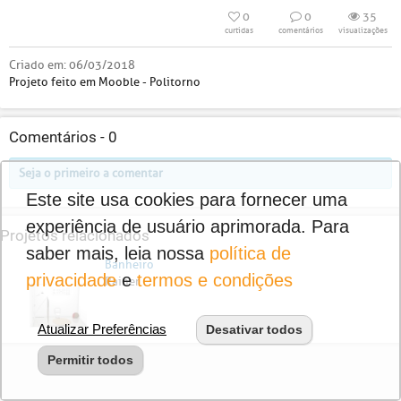
0
0
35
curtidas
comentários
visualizações
Criado em:
06/03/2018
Projeto feito em Mooble - Politorno
Comentários -
0
Seja o primeiro a comentar
Este site usa cookies para fornecer uma
experiência de usuário aprimorada. Para
Projetos relacionados
saber mais, leia nossa
política de
Banheiro
privacidade
e
termos e condições
Rainer
Atualizar Preferências
Desativar todos
Permitir todos