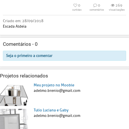
0
0
269
curtidas
comentários
visualizações
Criado em:
28/09/2018
Escada Aldeia
Comentários -
0
Seja o primeiro a comentar
Projetos relacionados
Meu projeto no Mooble
adelmo.brenio@gmail.com
Tulio Luciana e Gaby
adelmo.brenio@gmail.com