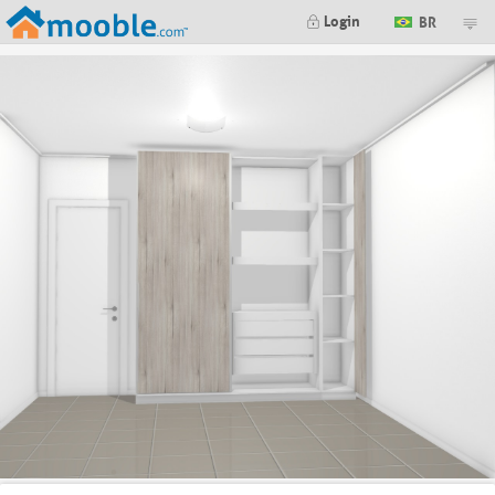
Login
BR