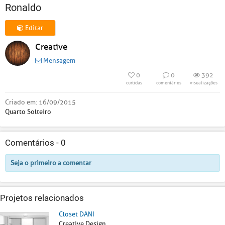
Ronaldo
Editar
Creative
Mensagem
0
0
392
curtidas
comentários
visualizações
Criado em:
16/09/2015
Quarto Solteiro
Comentários -
0
Seja o primeiro a comentar
Projetos relacionados
Closet DANI
Creative Design