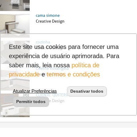
cama simone
Creative Design
cozinha
Este site usa cookies para fornecer uma
Creative Design
experiência de usuário aprimorada. Para
saber mais, leia nossa
política de
Cliente Rosangela
privacidade
e
termos e condições
Creative Design
Atualizar Preferências
Desativar todos
CLIENTE: QUITERIA SALA
Creative Design
Permitir todos