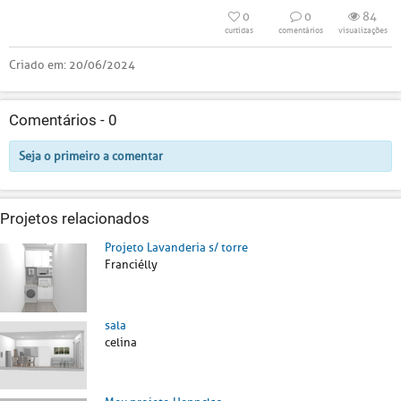
0
0
84
curtidas
comentários
visualizações
Criado em:
20/06/2024
Comentários -
0
Seja o primeiro a comentar
Projetos relacionados
Projeto Lavanderia s/ torre
Franciélly
sala
celina