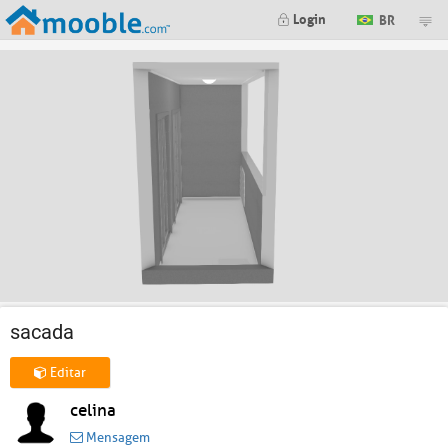
Login
BR
sacada
Editar
celina
Mensagem