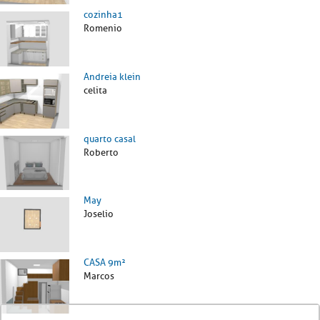
cozinha1
Romenio
Andreia klein
celita
quarto casal
Roberto
May
Joselio
CASA 9m²
Marcos