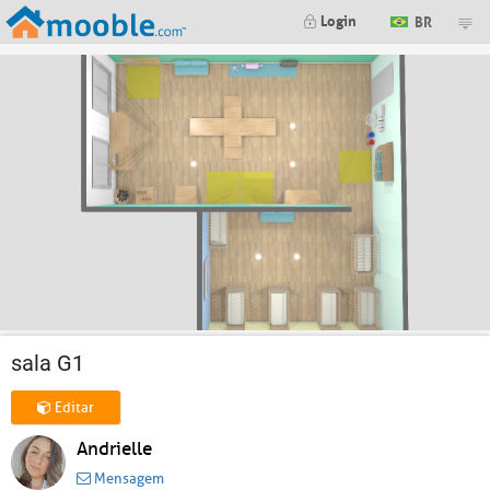
Login
BR
sala G1
Editar
Andrielle
Mensagem