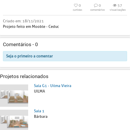
0
0
57
curtidas
comentários
visualizações
Criado em:
18/11/2021
Projeto feito em Mooble - Ceduc
Comentários -
0
Seja o primeiro a comentar
Projetos relacionados
Sala G1 - Uilma Vieira
UILMA
Sala 1
Bárbara