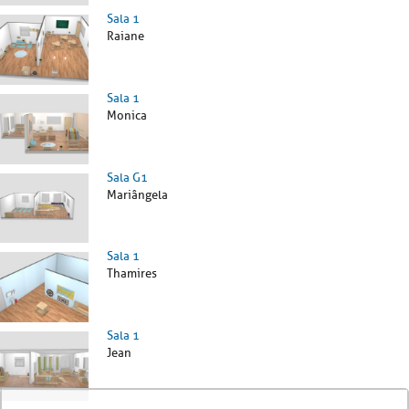
Sala 1
Raiane
Sala 1
Monica
Sala G1
Mariângela
Sala 1
Thamires
Sala 1
Jean