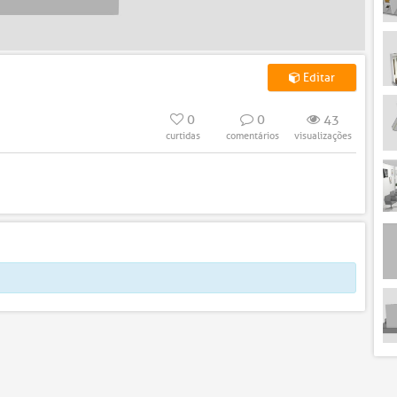
Editar
0
0
43
curtidas
comentários
visualizações