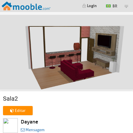
Login
BR
Sala2
Editar
Dayane
Mensagem